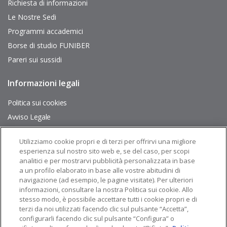
interés
Richiesta di informazioni
Le Nostre Sedi
Programmi accademici
Borse di studio FUNIBER
Pareri sui sussidi
Informazioni legali
Pie
de
página
Politica sui cookies
Avviso Legale
Mappa del Sito
Utilizziamo cookie propri e di terzi per offrirvi una migliore
esperienza sul nostro sito web e, se del caso, per scopi
Seguiteci su:
analitici e per mostrarvi pubblicità personalizzata in base
a un profilo elaborato in base alle vostre abitudini di
navigazione (ad esempio, le pagine visitate). Per ulteriori
informazioni, consultare la nostra Politica sui cookie. Allo
stesso modo, è possibile accettare tutti i cookie propri e di
terzi da noi utilizzati facendo clic sul pulsante “Accetta”,
configurarli facendo clic sul pulsante “Configura” o