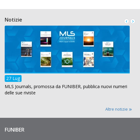
Notizie
27 Lug
MLS Journals, promossa da FUNIBER, pubblica nuovi numeri
delle sue riviste
Altre notizie
FUNIBER
Enlaces
de