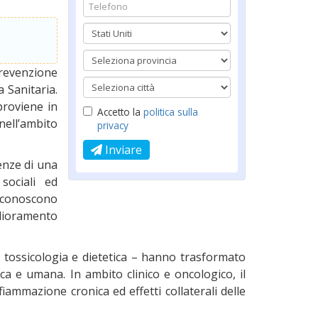
prevenzione
a Sanitaria.
proviene in
Accetto la
politica sulla
nell’ambito
privacy
Inviare
enze di una
sociali ed
riconoscono
glioramento
a, tossicologia e dietetica – hanno trasformato
ca e umana. In ambito clinico e oncologico, il
fiammazione cronica ed effetti collaterali delle