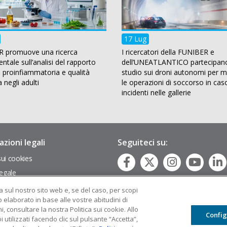
17 Lug
 promuove una ricerca
I ricercatori della FUNIBER e
tale sull’analisi del rapporto
dell’UNEATLANTICO partecipan
a proinfiammatoria e qualità
studio sui droni autonomi per mi
a negli adulti
le operazioni di soccorso in cas
incidenti nelle gallerie
zioni legali
Seguiteci su:
sui cookies
egale
l Sito
za sul nostro sito web e, se del caso, per scopi
o elaborato in base alle vostre abitudini di
, consultare la nostra Politica sui cookie. Allo
Confi
i utilizzati facendo clic sul pulsante “Accetta”,