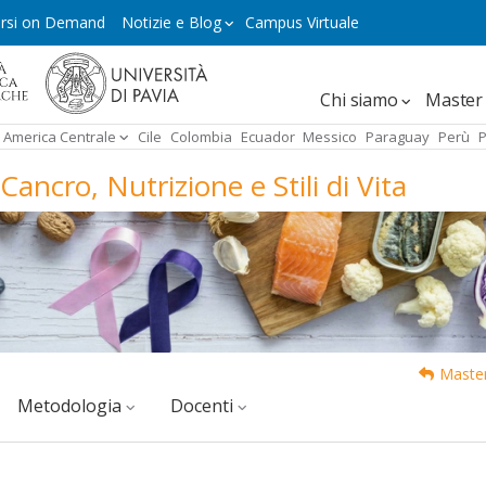
rsi on Demand
Notizie e Blog
Campus Virtuale
Navegación
Chi siamo
Master 
principal
America Centrale
Cile
Colombia
Ecuador
Messico
Paraguay
Perù
P
ancro, Nutrizione e Stili di Vita
Master
Metodologia
docenti