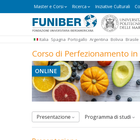
Salta
Master
Master e Corsi
Ricerca
Iniziative Culturali
Co
e
al
Corsi
contenuto
principale
Italia
Spagna
Portogallo
Argentina
Bolivia
Brasile
Corso di Perfezionamento in C
ONLINE
Presentazione
Programma di studi