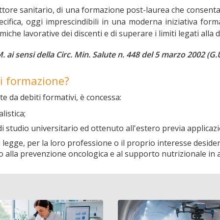
settore sanitario, di una formazione post-laurea che consent
cifica, oggi imprescindibili in una moderna iniziativa form
namiche lavorative dei discenti e di superare i limiti legati alla
.M. ai sensi della Circ. Min. Salute n. 448 del 5 marzo 2002 (G
 di formazione?
e da debiti formativi, è concessa:
listica;
o di studio universitario ed ottenuto all'estero previa applica
di legge, per la loro professione o il proprio interesse desid
ento alla prevenzione oncologica e al supporto nutrizionale in 