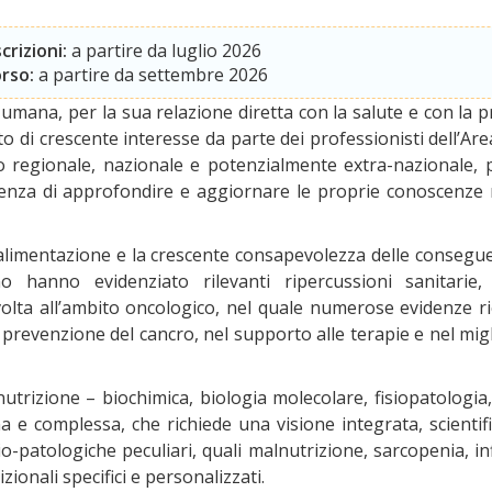
scrizioni:
a partire da luglio 2026
orso:
a partire da settembre 2026
 umana, per la sua relazione diretta con la salute e con la 
 di crescente interesse da parte dei professionisti dell’Are
o regionale, nazionale e potenzialmente extra-nazionale, 
genza di approfondire e aggiornare le proprie conoscenze 
di alimentazione e la crescente consapevolezza delle consegu
o hanno evidenziato rilevanti ripercussioni sanitarie, 
volta all’ambito oncologico, nel quale numerose evidenze 
 prevenzione del cancro, nel supporto alle terapie e nel mi
a nutrizione – biochimica, biologia molecolare, fisiopatologi
e complessa, che richiede una visione integrata, scientifi
o-patologiche peculiari, quali malnutrizione, sarcopenia, in
ionali specifici e personalizzati.