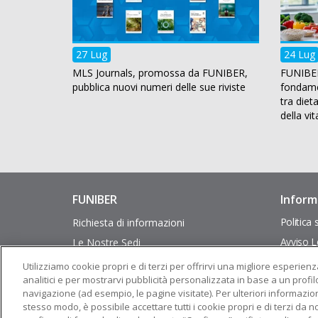
27 Lug
24 Lug
MLS Journals, promossa da FUNIBER,
FUNIBER
pubblica nuovi numeri delle sue riviste
fondamen
tra diet
della vit
FUNIBER
Informa
Enlaces
Pie
de
de
Politica 
Richiesta di informazioni
interés
página
Avviso L
Le Nostre Sedi
Mappa de
Programmi accademici
Utilizziamo cookie propri e di terzi per offrirvi una migliore esperien
analitici e per mostrarvi pubblicità personalizzata in base a un profil
Borse di studio FUNIBER
navigazione (ad esempio, le pagine visitate). Per ulteriori informazioni
Pareri sui sussidi
stesso modo, è possibile accettare tutti i cookie propri e di terzi da no