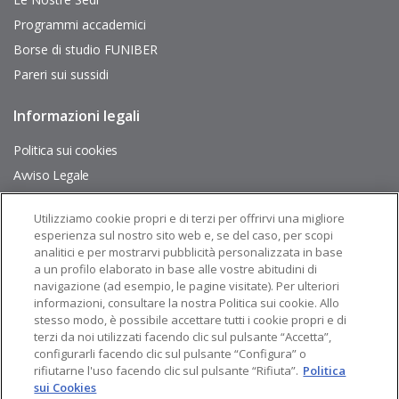
Programmi accademici
Borse di studio FUNIBER
Pareri sui sussidi
Informazioni legali
Pie
de
página
Politica sui cookies
Avviso Legale
Mappa del Sito
Utilizziamo cookie propri e di terzi per offrirvi una migliore
esperienza sul nostro sito web e, se del caso, per scopi
Seguiteci su:
analitici e per mostrarvi pubblicità personalizzata in base
a un profilo elaborato in base alle vostre abitudini di
navigazione (ad esempio, le pagine visitate). Per ulteriori
informazioni, consultare la nostra Politica sui cookie. Allo
stesso modo, è possibile accettare tutti i cookie propri e di
terzi da noi utilizzati facendo clic sul pulsante “Accetta”,
configurarli facendo clic sul pulsante “Configura” o
rifiutarne l'uso facendo clic sul pulsante “Rifiuta”.
Politica
sui Cookies