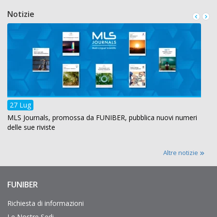
Notizie
27 Lug
MLS Journals, promossa da FUNIBER, pubblica nuovi numeri
delle sue riviste
Altre notizie
FUNIBER
Enlaces
de
interés
Richiesta di informazioni
Le Nostre Sedi