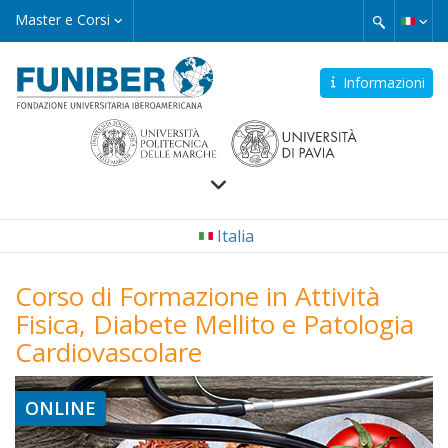
Salta
Master
Master e Corsi
e
al
Corsi
contenuto
principale
Informazioni
Navegación
Italia
principal
Corso di Formazione in Attività
Fisica, Diabete Mellito e Patologia
Cardiovascolare
ONLINE