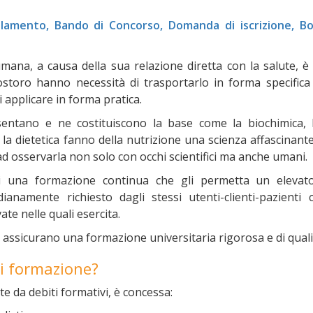
olamento, Bando di Concorso, Domanda di iscrizione, Bol
mana, a causa della sua relazione diretta con la salute, è
Costoro hanno necessità di trasportarlo in forma specifica
 applicare in forma pratica.
sentano e ne costituiscono la base come la biochimica, 
e la dietetica fanno della nutrizione una scienza affascinante
ad osservarla non solo con occhi scientifici ma anche umani.
di una formazione continua che gli permetta un elevat
ianamente richiesto dagli stessi utenti-clienti-pazienti 
ate nelle quali esercita.
assicurano una formazione universitaria rigorosa e di quali
 di formazione?
e da debiti formativi, è concessa: