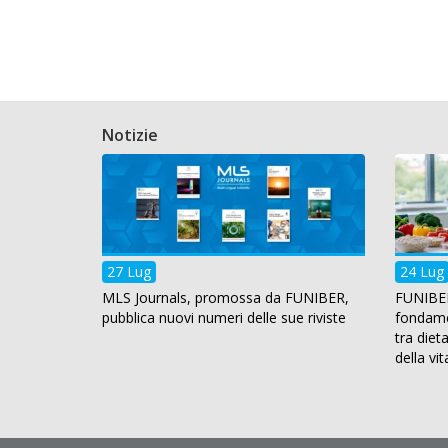
Notizie
27 Lug
24 Lug
MLS Journals, promossa da FUNIBER,
FUNIBER
pubblica nuovi numeri delle sue riviste
fondamen
tra diet
della vit