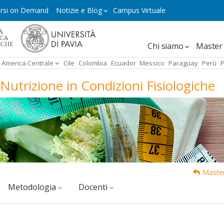
rsi on Demand
Notizie e Blog
Campus Virtuale
Navegación
Chi siamo
Master 
principal
America Centrale
Cile
Colombia
Ecuador
Messico
Paraguay
Perù
P
Nutrizione in Condizioni Fisiologiche
Master
Metodologia
docenti