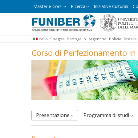
Salta
Master
Master e Corsi
Ricerca
Iniziative Culturali
Co
e
al
Corsi
contenuto
principale
Italia
Spagna
Portogallo
Argentina
Bolivia
Brasile
Corso di Perfezionamento in 
Presentazione
Programma di studi