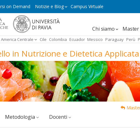
rsi on Demand
Notizie e Blog
Campus Virtuale
Navegación
Chi siamo
Master 
principal
America Centrale
Cile
Colombia
Ecuador
Messico
Paraguay
Perù
P
ello in Nutrizione e Dietetica Applicata
Master
Metodologia
docenti