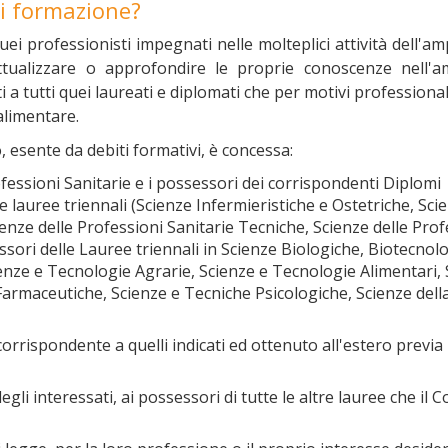
 di formazione?
ei professionisti impegnati nelle molteplici attività dell'am
ttualizzare o approfondire le proprie conoscenze nell'a
ti a tutti quei laureati e diplomati che per motivi professiona
alimentare.
llo, esente da debiti formativi, è concessa:
ofessioni Sanitarie e i possessori dei corrispondenti Diplomi
le lauree triennali (Scienze Infermieristiche e Ostetriche, Sci
cienze delle Professioni Sanitarie Tecniche, Scienze delle Prof
sori delle Lauree triennali in Scienze Biologiche, Biotecnolo
ienze e Tecnologie Agrarie, Scienze e Tecnologie Alimentari, 
armaceutiche, Scienze e Tecniche Psicologiche, Scienze dell
 corrispondente a quelli indicati ed ottenuto all'estero previa
degli interessati, ai possessori di tutte le altre lauree che il 