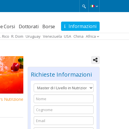
Ordine Nazionale dei Biologi
Informazioni
e Corsi
Dottorati
Borse
. Rico
R. Dom
Uruguay
Venezuela
USA
China
Africa
SIMG - Società Italiana di Medicina
Generale
Richieste Informazioni
s Nutrizione
Le Università Per expo