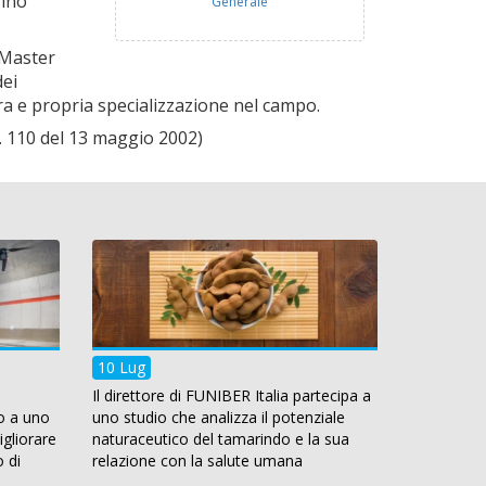
rino
Generale
 Master
dei
era e propria specializzazione nel campo.
 n. 110 del 13 maggio 2002)
Le Università Per expo
10 Lug
Il direttore di FUNIBER Italia partecipa a
o a uno
uno studio che analizza il potenziale
gliorare
naturaceutico del tamarindo e la sua
o di
relazione con la salute umana