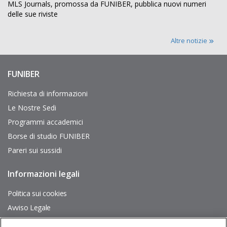
MLS Journals, promossa da FUNIBER, pubblica nuovi numeri
Le Università Per expo
delle sue riviste
Altre notizie
FUNIBER
Enlaces
de
Fondazione ADI
interés
Richiesta di informazioni
Le Nostre Sedi
Programmi accademici
Borse di studio FUNIBER
Pareri sui sussidi
ANIAD Onlus Associazione
Nazionale Italiana Atleti Diabetici
Informazioni legali
Pie
de
página
Politica sui cookies
Avviso Legale
Mappa del Sito